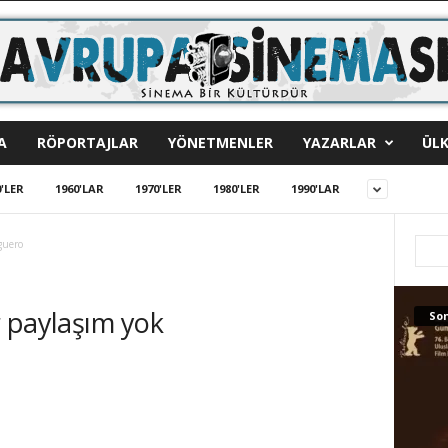
A
RÖPORTAJLAR
YÖNETMENLER
YAZARLAR
ÜLK
'LER
1960'LAR
1970'LER
1980'LER
1990'LAR
guero
 paylaşım yok
Son