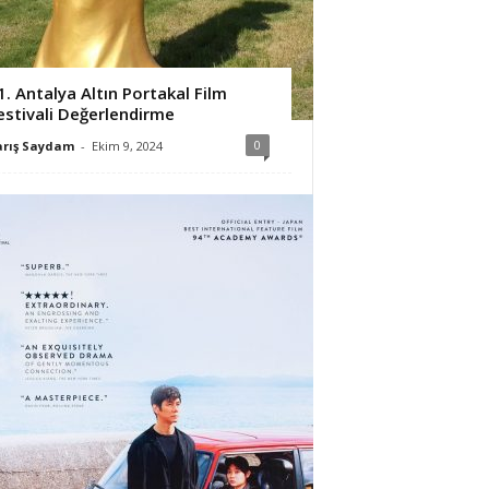
1. Antalya Altın Portakal Film
estivali Değerlendirme
0
arış Saydam
-
Ekim 9, 2024