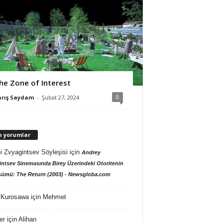
he Zone of Interest
0
arış Saydam
-
Şubat 27, 2024
n yorumlar
i Zvyagintsev Söyleşisi
için
Andrey
ntsev Sinemasında Birey Üzerindeki Otoritenin
ümü: The Return (2003) - Newsgloba.com
 Kurosawa
için
Mehmet
er
için
Alihan