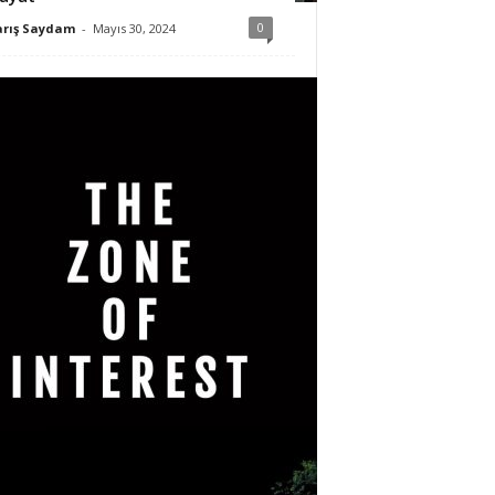
0
arış Saydam
-
Mayıs 30, 2024