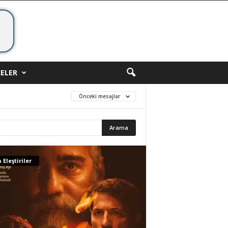
ELER
Önceki mesajlar
 Eleştiriler