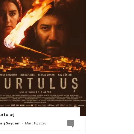
urtuluş
0
arış Saydam
-
Mart 16, 2026