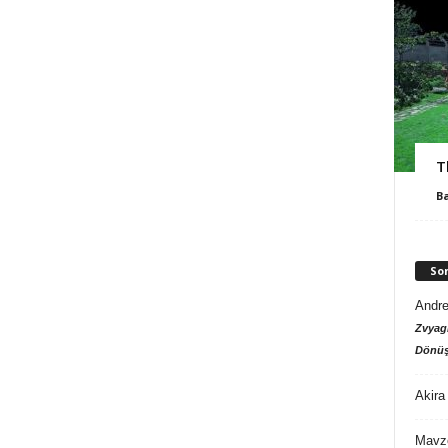
T
B
So
Andre
Zvyagi
Dönüş
Akira
Mavz