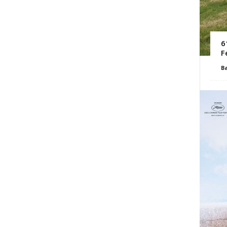
6
F
B