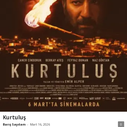
Kurtuluş
Barış Saydam
-
Mart 16, 2026
0