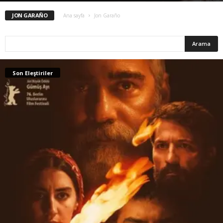
JON GARAÑO
Ana sayfa
Jon Garaño
Son Eleştiriler