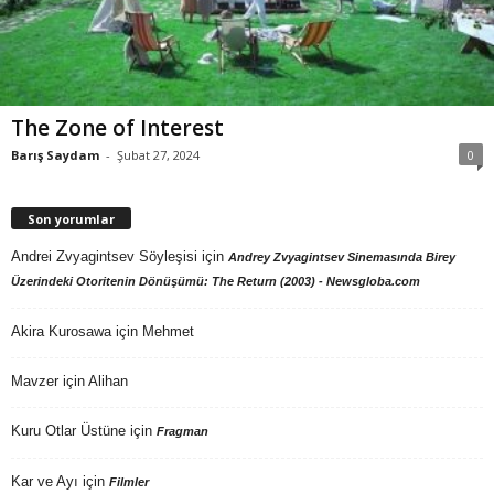
The Zone of Interest
Barış Saydam
-
Şubat 27, 2024
0
Son yorumlar
Andrei Zvyagintsev Söyleşisi
için
Andrey Zvyagintsev Sinemasında Birey
Üzerindeki Otoritenin Dönüşümü: The Return (2003) - Newsgloba.com
Akira Kurosawa
için
Mehmet
Mavzer
için
Alihan
Kuru Otlar Üstüne
için
Fragman
Kar ve Ayı
için
Filmler