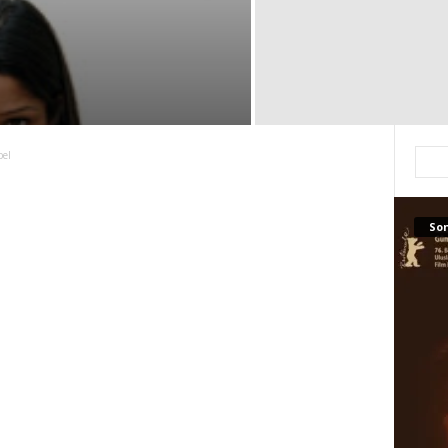
bel
Son