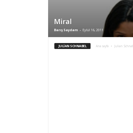
Miral
Barış Saydam
-
Eylül 16, 2011
JULIAN SCHNABEL
Ana sayfa
Julian Schna