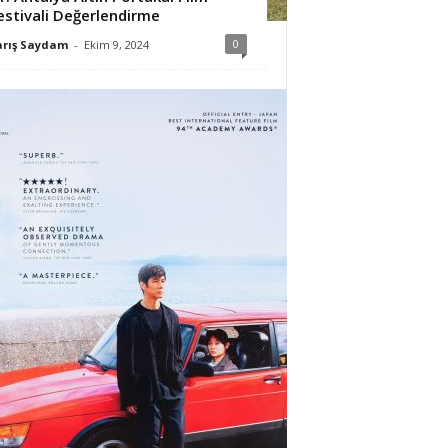
estivali Değerlendirme
0
arış Saydam
-
Ekim 9, 2024