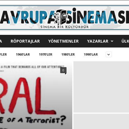
A
RÖPORTAJLAR
YÖNETMENLER
YAZARLAR
ÜLK
'LER
1960'LAR
1970'LER
1980'LER
1990'LAR
0