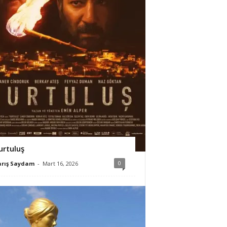
urtuluş
0
arış Saydam
-
Mart 16, 2026