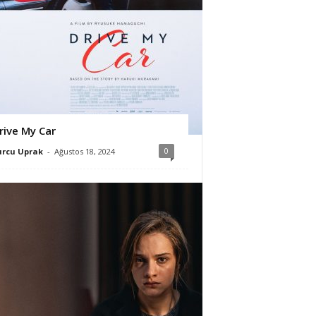
rive My Car
0
urcu Uprak
-
Ağustos 18, 2024