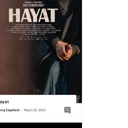
ayat
0
arış Saydam
-
Mayıs 30, 2024