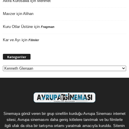
Akira Kurosawa
için
Mehmet
Mavzer
için
Alihan
Kuru Otlar Üstüne
için
Fragman
Kar ve Ayı
için
Filmler
Kategoriler
Kategoriler
Sinemaya gönül veren bir grup sinefilin kurduğu Avrupa Sineması internet
sitesi, Avrupa sinemasını daha geniş kitlelere tanıtmak ve bu filmlerle
ilgili ufak da olsa bir tartışma ortamı yaratmak amacıyla kuruldu. Sitenin