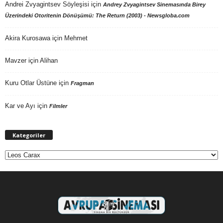
Andrei Zvyagintsev Söyleşisi
için
Andrey Zvyagintsev Sinemasında Birey
Üzerindeki Otoritenin Dönüşümü: The Return (2003) - Newsgloba.com
Akira Kurosawa
için
Mehmet
Mavzer
için
Alihan
Kuru Otlar Üstüne
için
Fragman
Kar ve Ayı
için
Filmler
Kategoriler
Kategoriler