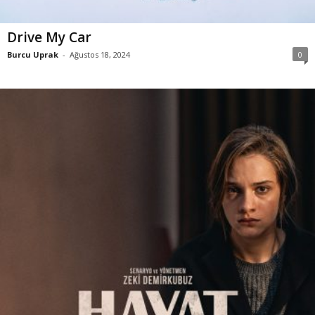
Drive My Car
Burcu Uprak
-
Ağustos 18, 2024
0