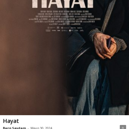
Hayat
Barış Saydam
-
Mayıs 30, 2024
0