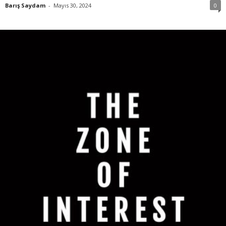
Barış Saydam
-
Mayıs 30, 2024
0