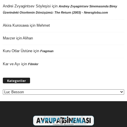
Andrei Zvyagintsev Söyleşisi
için
Andrey Zvyagintsev Sinemasında Birey
Üzerindeki Otoritenin Dönüşümü: The Return (2003) - Newsgloba.com
Akira Kurosawa
için
Mehmet
Mavzer
için
Alihan
Kuru Otlar Üstüne
için
Fragman
Kar ve Ayı
için
Filmler
Kategoriler
Kategoriler