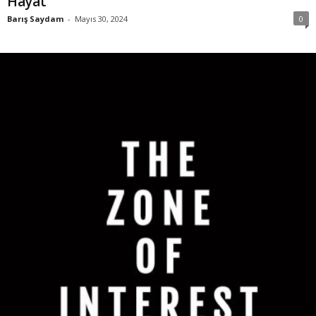
Hayat
Barış Saydam
-
Mayıs 30, 2024
0