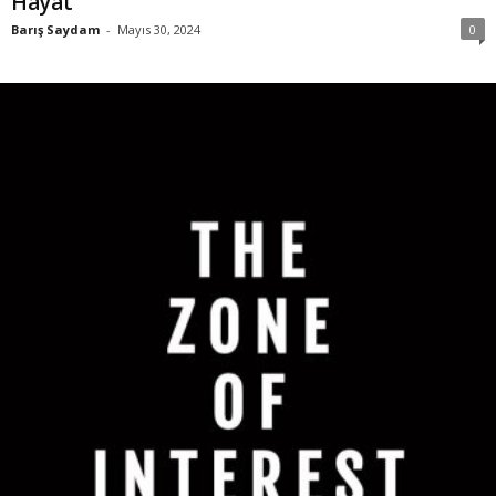
Hayat
Barış Saydam
-
Mayıs 30, 2024
0