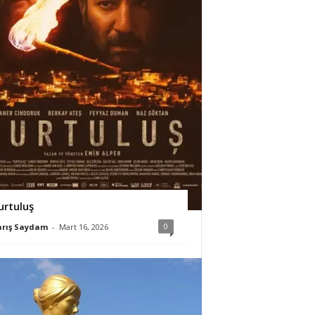
urtuluş
0
arış Saydam
-
Mart 16, 2026