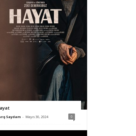
ayat
0
arış Saydam
-
Mayıs 30, 2024