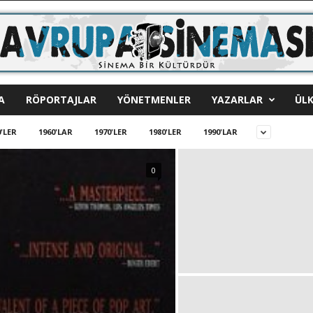
A
RÖPORTAJLAR
YÖNETMENLER
YAZARLAR
ÜLK
'LER
1960'LAR
1970'LER
1980'LER
1990'LAR
0