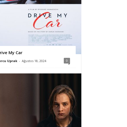
rive My Car
0
urcu Uprak
-
Ağustos 18, 2024