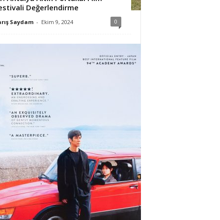
estivali Değerlendirme
0
arış Saydam
-
Ekim 9, 2024