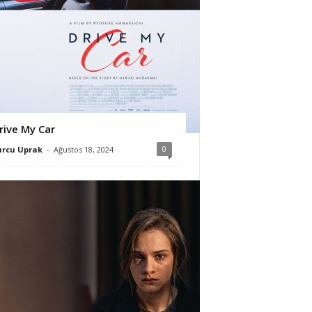
rive My Car
0
urcu Uprak
-
Ağustos 18, 2024