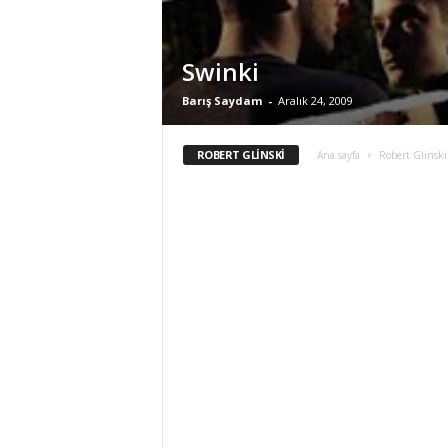
Swinki
Barış Saydam
-
Aralık 24, 2009
ROBERT GLINSKI
Ana sayfa
Robert Glinski