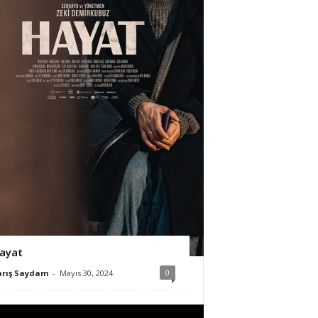
ayat
0
arış Saydam
-
Mayıs 30, 2024