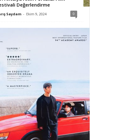
estivali Değerlendirme
0
arış Saydam
-
Ekim 9, 2024