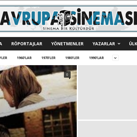
A
RÖPORTAJLAR
YÖNETMENLER
YAZARLAR
ÜLK
'LER
1960'LAR
1970'LER
1980'LER
1990'LAR
0