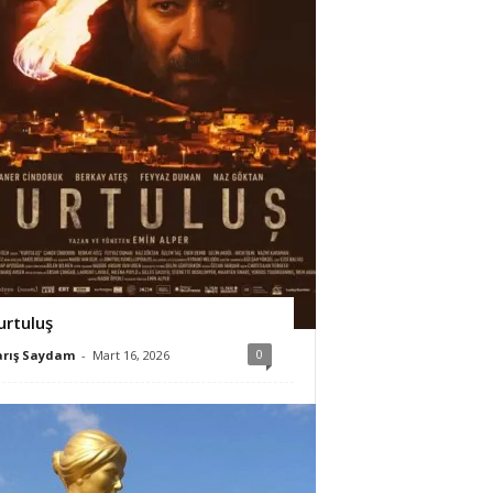
urtuluş
0
arış Saydam
-
Mart 16, 2026