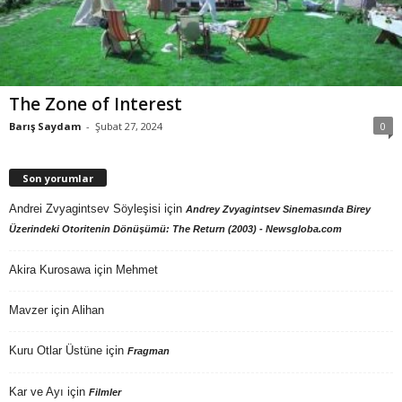
The Zone of Interest
Barış Saydam
-
Şubat 27, 2024
0
Son yorumlar
Andrei Zvyagintsev Söyleşisi
için
Andrey Zvyagintsev Sinemasında Birey
Üzerindeki Otoritenin Dönüşümü: The Return (2003) - Newsgloba.com
Akira Kurosawa
için
Mehmet
Mavzer
için
Alihan
Kuru Otlar Üstüne
için
Fragman
Kar ve Ayı
için
Filmler