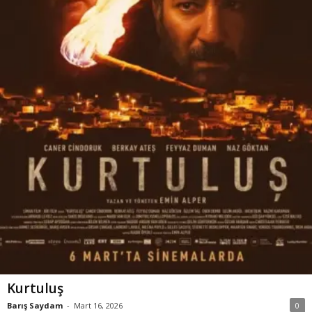
Kurtuluş
Barış Saydam
-
Mart 16, 2026
0