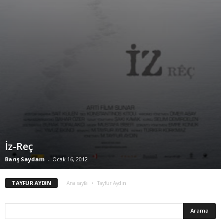
İz-Reç
Barış Saydam
-
Ocak 16, 2012
TAYFUR AYDIN
Ana sayfa
Tayfur Aydın