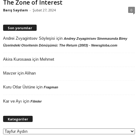
The Zone of Interest
Barış Saydam
-
Şubat 27, 2024
0
Son yorumlar
Andrei Zvyagintsev Söyleşisi
için
Andrey Zvyagintsev Sinemasında Birey
Üzerindeki Otoritenin Dönüşümü: The Return (2003) - Newsgloba.com
Akira Kurosawa
için
Mehmet
Mavzer
için
Alihan
Kuru Otlar Üstüne
için
Fragman
Kar ve Ayı
için
Filmler
Kategoriler
Kategoriler