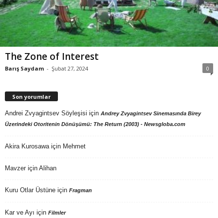
The Zone of Interest
Barış Saydam
-
Şubat 27, 2024
0
Son yorumlar
Andrei Zvyagintsev Söyleşisi
için
Andrey Zvyagintsev Sinemasında Birey
Üzerindeki Otoritenin Dönüşümü: The Return (2003) - Newsgloba.com
Akira Kurosawa
için
Mehmet
Mavzer
için
Alihan
Kuru Otlar Üstüne
için
Fragman
Kar ve Ayı
için
Filmler