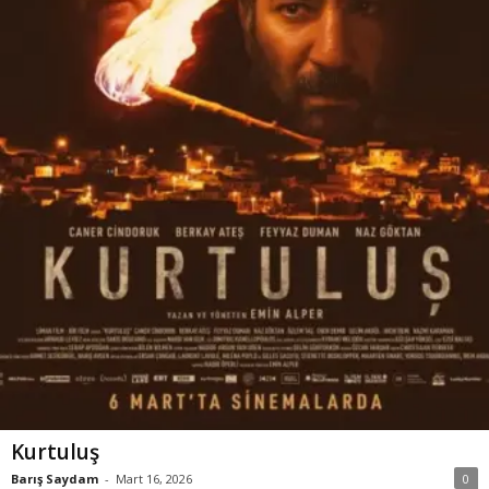
Kurtuluş
Barış Saydam
-
Mart 16, 2026
0