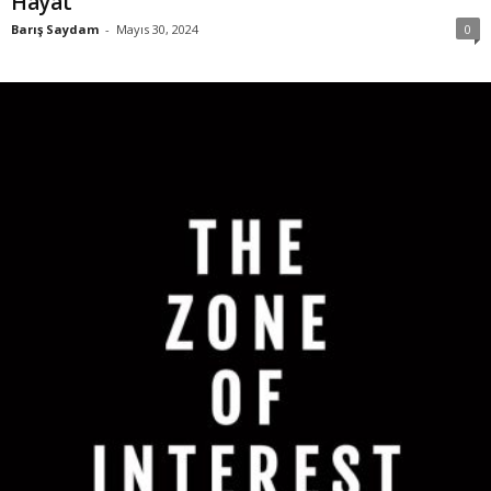
Hayat
Barış Saydam
-
Mayıs 30, 2024
0