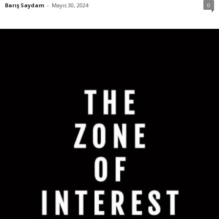
Barış Saydam
-
Mayıs 30, 2024
0