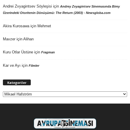
Andrei Zvyagintsev Söyleşisi
için
Andrey Zvyagintsev Sinemasında Birey
Üzerindeki Otoritenin Dönüşümü: The Return (2003) - Newsgloba.com
Akira Kurosawa
için
Mehmet
Mavzer
için
Alihan
Kuru Otlar Üstüne
için
Fragman
Kar ve Ayı
için
Filmler
Kategoriler
Kategoriler